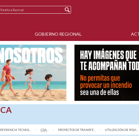
GOBIERNO REGIONAL
AC
SCA
SFERENCIA TECNOL...
CDA
...
PROYECTOS DE TRANSFE...
AQUÍ:
UTILIZACIÓN DE POLY-...