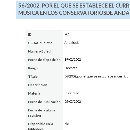
56/2002, POR EL QUE SE ESTABLECE EL CU
MÚSICA EN LOS CONSERVATORIOSDE ANDA
701
ID
Andalucía
CC.AA.
/ Boletín
Número Boletín
19/02/2002
Fecha de disposición
Decreto
Rango
56/2002, por el que se establece el curríc
Título
Descripción
Currículo
Materia
05/03/2002
Fecha de Publicación
Fecha de la última
revisión
No
Disponible en la
biblioteca: