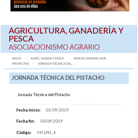
AGRICULTURA, GANADERÍA Y
PESCA
ASOCIACIONISMO AGRARIO
INICIO
AGRIC, GANAD Y PESCA
ASOCIACIONISMO AGR...
PROYECTOS
AQUÍ:
JORNADA TÉCNICA DEL ...
JORNADA TÉCNICA DEL PISTACHO
Jornada Técnica del Pistacho
Fecha inicio:
01/09/2019
Fecha fin:
30/09/2019
Código:
19CLN1_4