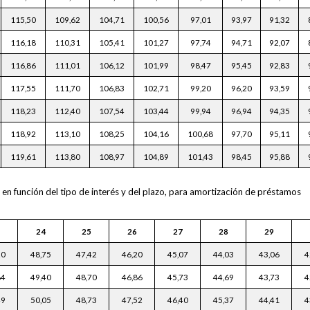
115,50
109,62
104,71
100,56
97,01
93,97
91,32
116,18
110,31
105,41
101,27
97,74
94,71
92,07
116,86
111,01
106,12
101,99
98,47
95,45
92,83
117,55
111,70
106,83
102,71
99,20
96,20
93,59
118,23
112,40
107,54
103,44
99,94
96,94
94,35
118,92
113,10
108,25
104,16
100,68
97,70
95,11
119,61
113,80
108,97
104,89
101,43
98,45
95,88
en función del tipo de interés y del plazo, para amortización de préstamos
24
25
26
27
28
29
20
48,75
47,42
46,20
45,07
44,03
43,06
4
84
49,40
48,70
46,86
45,73
44,69
43,73
4
49
50,05
48,73
47,52
46,40
45,37
44,41
4