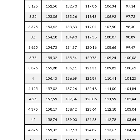
3,125
152,50
132,70
117,86
106,34
97,14
3,25
153,06
133,26
118,43
106,92
97,72
3,375
153,62
133,83
119,01
107,50
98,30
3,5
154,18
134,40
119,58
108,07
98,89
3,625
154,75
134,97
120,16
108,66
99,47
3,75
155,32
135,54
120,73
109,24
100,06
3,875
155,88
136,11
121,31
109,82
100,65
4
156,45
136,69
121,89
110,41
101,25
4,125
157,02
137,26
122,48
111,00
101,84
4,25
157,59
137,84
123,06
111,59
102,44
4,375
158,17
138,42
123,64
112,18
103,04
4,5
158,74
139,00
124,23
112,78
103,64
4,625
159,32
139,58
124,82
113,67
104,24