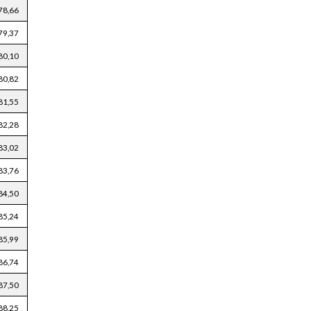
78,66
79,37
80,10
80,82
81,55
82,28
83,02
83,76
84,50
85,24
85,99
86,74
87,50
88,25