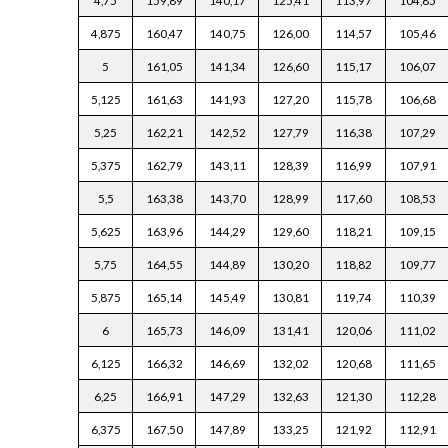
4,75
159,89
140,17
125,41
113,97
104,85
4,875
160,47
140,75
126,00
114,57
105,46
5
161,05
141,34
126,60
115,17
106,07
5,125
161,63
141,93
127,20
115,78
106,68
5,25
162,21
142,52
127,79
116,38
107,29
5,375
162,79
143,11
128,39
116,99
107,91
5,5
163,38
143,70
128,99
117,60
108,53
5,625
163,96
144,29
129,60
118,21
109,15
5,75
164,55
144,89
130,20
118,82
109,77
5,875
165,14
145,49
130,81
119,74
110,39
6
165,73
146,09
131,41
120,06
111,02
6,125
166,32
146,69
132,02
120,68
111,65
6,25
166,91
147,29
132,63
121,30
112,28
6,375
167,50
147,89
133,25
121,92
112,91