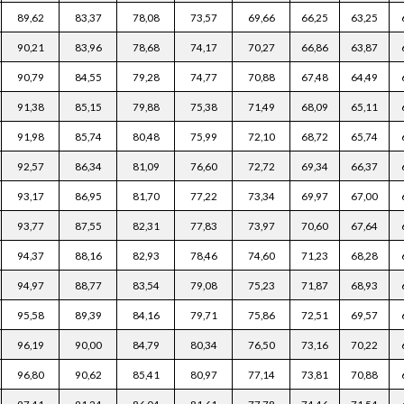
89,62
83,37
78,08
73,57
69,66
66,25
63,25
90,21
83,96
78,68
74,17
70,27
66,86
63,87
90,79
84,55
79,28
74,77
70,88
67,48
64,49
91,38
85,15
79,88
75,38
71,49
68,09
65,11
91,98
85,74
80,48
75,99
72,10
68,72
65,74
92,57
86,34
81,09
76,60
72,72
69,34
66,37
93,17
86,95
81,70
77,22
73,34
69,97
67,00
93,77
87,55
82,31
77,83
73,97
70,60
67,64
94,37
88,16
82,93
78,46
74,60
71,23
68,28
94,97
88,77
83,54
79,08
75,23
71,87
68,93
95,58
89,39
84,16
79,71
75,86
72,51
69,57
96,19
90,00
84,79
80,34
76,50
73,16
70,22
96,80
90,62
85,41
80,97
77,14
73,81
70,88