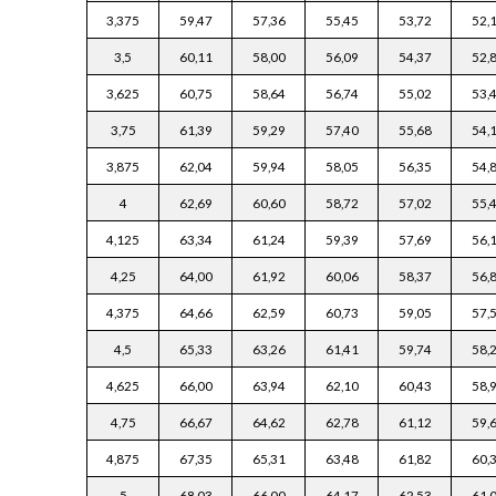
3,375
59,47
57,36
55,45
53,72
52,
3,5
60,11
58,00
56,09
54,37
52,
3,625
60,75
58,64
56,74
55,02
53,
3,75
61,39
59,29
57,40
55,68
54,
3,875
62,04
59,94
58,05
56,35
54,
4
62,69
60,60
58,72
57,02
55,
4,125
63,34
61,24
59,39
57,69
56,
4,25
64,00
61,92
60,06
58,37
56,
4,375
64,66
62,59
60,73
59,05
57,
4,5
65,33
63,26
61,41
59,74
58,
4,625
66,00
63,94
62,10
60,43
58,
4,75
66,67
64,62
62,78
61,12
59,
4,875
67,35
65,31
63,48
61,82
60,
5
68,03
66,00
64,17
62,53
61,