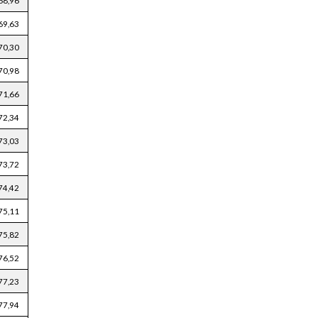
68,96
69,63
70,30
70,98
71,66
72,34
73,03
73,72
74,42
75,11
75,82
76,52
77,23
77,94