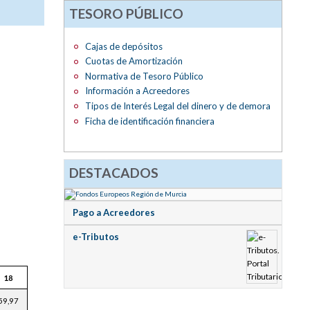
TESORO PÚBLICO
Cajas de depósitos
Cuotas de Amortización
Normativa de Tesoro Público
Información a Acreedores
Tipos de Interés Legal del dinero y de demora
Ficha de identificación financiera
DESTACADOS
Pago a Acreedores
e-Tributos
18
59,97