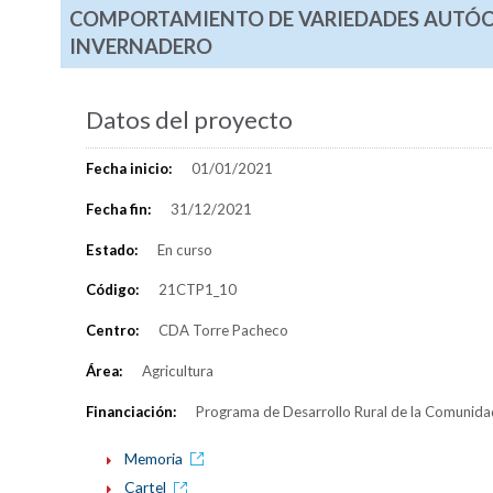
COMPORTAMIENTO DE VARIEDADES AUTÓCT
INVERNADERO
Datos del proyecto
Fecha inicio:
01/01/2021
Fecha fin:
31/12/2021
Estado:
En curso
Código:
21CTP1_10
Centro:
CDA Torre Pacheco
Área:
Agricultura
Financiación:
Programa de Desarrollo Rural de la Comunid
Memoria
Cartel