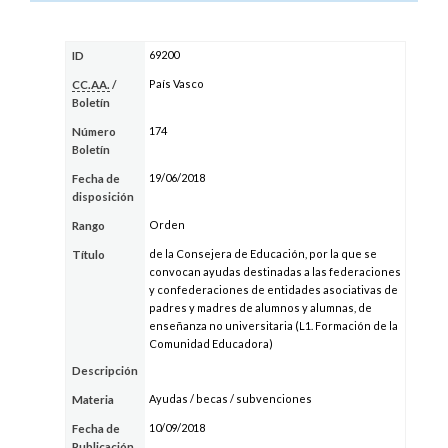
69200
ID
País Vasco
CC.AA.
/
Boletín
174
Número
Boletín
19/06/2018
Fecha de
disposición
Orden
Rango
de la Consejera de Educación, por la que se
Título
convocan ayudas destinadas a las federaciones
y confederaciones de entidades asociativas de
padres y madres de alumnos y alumnas, de
enseñanza no universitaria (L1. Formación de la
Comunidad Educadora)
Descripción
Ayudas / becas / subvenciones
Materia
10/09/2018
Fecha de
Publicación