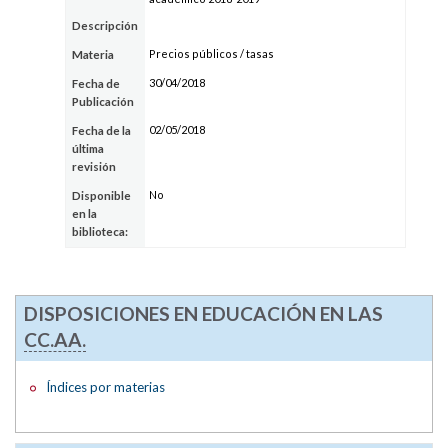
Descripción
Precios públicos / tasas
Materia
30/04/2018
Fecha de
Publicación
02/05/2018
Fecha de la
última
revisión
No
Disponible
en la
biblioteca:
DISPOSICIONES EN EDUCACIÓN EN LAS
CC.AA.
Índices por materias