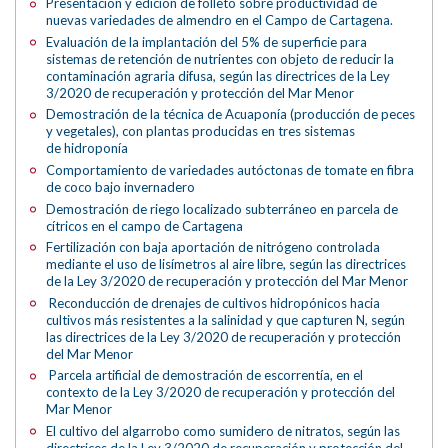
Presentación y edición de folleto sobre productividad de
nuevas variedades de almendro en el Campo de Cartagena.
Evaluación de la implantación del 5% de superficie para
sistemas de retención de nutrientes con objeto de reducir la
contaminación agraria difusa, según las directrices de la Ley
3/2020 de recuperación y protección del Mar Menor
Demostración de la técnica de Acuaponía (producción de peces
y vegetales), con plantas producidas en tres sistemas
de hidroponía
Comportamiento de variedades autóctonas de tomate en fibra
de coco bajo invernadero
Demostración de riego localizado subterráneo en parcela de
cítricos en el campo de Cartagena
Fertilización con baja aportación de nitrógeno controlada
mediante el uso de lisímetros al aire libre, según las directrices
de la Ley 3/2020 de recuperación y protección del Mar Menor
Reconducción de drenajes de cultivos hidropónicos hacia
cultivos más resistentes a la salinidad y que capturen N, según
las directrices de la Ley 3/2020 de recuperación y protección
del Mar Menor
Parcela artificial de demostración de escorrentía, en el
contexto de la Ley 3/2020 de recuperación y protección del
Mar Menor
El cultivo del algarrobo como sumidero de nitratos, según las
directrices de la Ley 3/2020 de recuperación y protección del