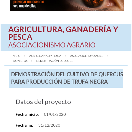
AGRICULTURA, GANADERÍA Y
PESCA
ASOCIACIONISMO AGRARIO
INICIO
AGRIC, GANAD Y PESCA
ASOCIACIONISMO AGR...
PROYECTOS
AQUÍ:
DEMOSTRACIÓN DEL CUL...
DEMOSTRACIÓN DEL CULTIVO DE QUERCUS
PARA PRODUCCIÓN DE TRUFA NEGRA
Datos del proyecto
Fecha inicio:
01/01/2020
Fecha fin:
31/12/2020