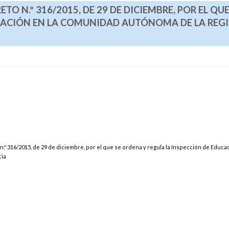
ETO N.º 316/2015, DE 29 DE DICIEMBRE, POR EL QUE
CACIÓN EN LA COMUNIDAD AUTÓNOMA DE LA REG
 n.º 316/2015, de 29 de diciembre, por el que se ordena y regula la Inspección de Educac
cia