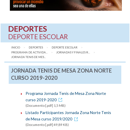
DEPORTES
DEPORTE ESCOLAR
INICIO
DEPORTES
DEPORTE ESCOLAR
PROGRAMA DE ACTIVIDA...
JORNADAS Y FINALES R...
AQUÍ:
JORNADA TENIS DE MES...
JORNADA TENIS DE MESA ZONA NORTE
CURSO 2019-2020
Programa Jornada Tenis de Mesa Zona Norte
curso 2019-2020
(Documento [.pdf] 1,5 MB)
Listado Participantes Jornada Zona Norte Tenis
de Mesa curso 2019/2020
(Documento [.pdf] 49,89 KB)