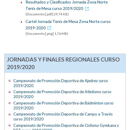
Resultados y Clasificados Jornada Zona Norte
Tenis de Mesa curso 2019/2020
(Documento [.pdf] 29,74 KB)
Cartel Jornada Tenis de Mesa Zona Norte curso
2019-2020
(Documento [.png] 1,76 MB)
JORNADAS Y FINALES REGIONALES CURSO
2019/2020
Campeonato de Promoción Deportiva de Ajedrez curso
2019/2020
Campeonato de Promoción Deportiva de Atletismo curso
2019/2020
Campeonato de Promoción Deportiva de Bádminton curso
2019/2020
Campeonato de Promoción Deportiva de Campo a Través
curso 2019/2020
Campeonato de Promoción Deportiva de Ciclismo Gymkana y