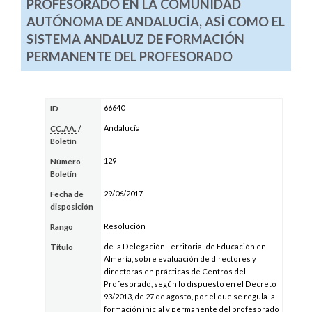
PROFESORADO EN LA COMUNIDAD
AUTÓNOMA DE ANDALUCÍA, ASÍ COMO EL
SISTEMA ANDALUZ DE FORMACIÓN
PERMANENTE DEL PROFESORADO
66640
ID
Andalucía
CC.AA.
/
Boletín
129
Número
Boletín
29/06/2017
Fecha de
disposición
Resolución
Rango
de la Delegación Territorial de Educación en
Título
Almería, sobre evaluación de directores y
directoras en prácticas de Centros del
Profesorado, según lo dispuesto en el Decreto
93/2013, de 27 de agosto, por el que se regula la
formación inicial y permanente del profesorado