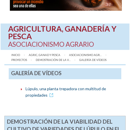
AGRICULTURA, GANADERÍA Y
PESCA
ASOCIACIONISMO AGRARIO
INICIO
AGRIC, GANAD Y PESCA
ASOCIACIONISMO AGR...
PROYECTOS
DEMOSTRACIÓN DE LA V...
AQUÍ:
GALERÍA DE VÍDEOS
GALERÍA DE VÍDEOS
Lúpulo, una planta trepadora con multitud de
propiedades
DEMOSTRACIÓN DE LA VIABILIDAD DEL
CULTIVO DE VARIEDADES DE LÚPULO EN EL