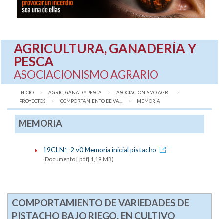
AGRICULTURA, GANADERÍA Y
PESCA
ASOCIACIONISMO AGRARIO
INICIO
AGRIC, GANAD Y PESCA
ASOCIACIONISMO AGR...
PROYECTOS
COMPORTAMIENTO DE VA...
AQUÍ:
MEMORIA
MEMORIA
19CLN1_2 v0 Memoria inicial pistacho
(Documento [.pdf] 1,19 MB)
COMPORTAMIENTO DE VARIEDADES DE
PISTACHO BAJO RIEGO, EN CULTIVO