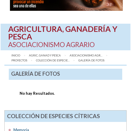
AGRICULTURA, GANADERÍA Y
PESCA
ASOCIACIONISMO AGRARIO
INICIO
AGRIC, GANAD Y PESCA
ASOCIACIONISMO AGR...
PROYECTOS
COLECCIÓN DE ESPECIE...
AQUÍ:
GALERÍA DE FOTOS
GALERÍA DE FOTOS
No hay Resultados
.
COLECCIÓN DE ESPECIES CÍTRICAS
Memoria