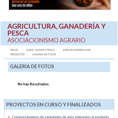
AGRICULTURA, GANADERÍA Y
PESCA
ASOCIACIONISMO AGRARIO
INICIO
AGRIC, GANAD Y PESCA
ASOCIACIONISMO AGR...
PROYECTOS
AQUÍ:
GALERÍA DE FOTOS
GALERÍA DE FOTOS
No hay Resultados
.
PROYECTOS EN CURSO Y FINALIZADOS
Comportamiento de variedades de apio tolerantes al espigado