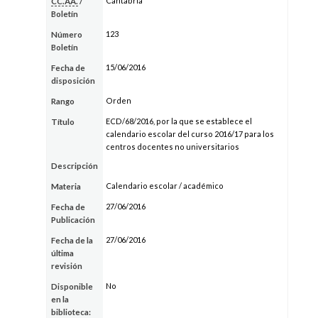
Cantabria
CC.AA.
/
Boletín
123
Número
Boletín
15/06/2016
Fecha de
disposición
Orden
Rango
ECD/68/2016, por la que se establece el
Título
calendario escolar del curso 2016/17 para los
centros docentes no universitarios
Descripción
Calendario escolar / académico
Materia
27/06/2016
Fecha de
Publicación
27/06/2016
Fecha de la
última
revisión
No
Disponible
en la
biblioteca: