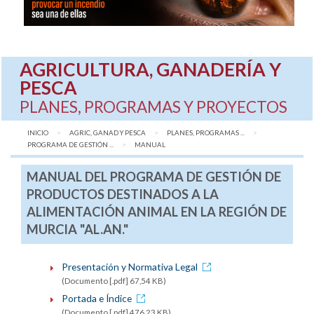
AGRICULTURA, GANADERÍA Y
PESCA
PLANES, PROGRAMAS Y PROYECTOS
INICIO
AGRIC, GANAD Y PESCA
PLANES, PROGRAMAS ...
PROGRAMA DE GESTIÓN ...
AQUÍ:
MANUAL
MANUAL DEL PROGRAMA DE GESTIÓN DE
PRODUCTOS DESTINADOS A LA
ALIMENTACIÓN ANIMAL EN LA REGIÓN DE
MURCIA "AL.AN."
Presentación y Normativa Legal
(Documento [.pdf] 67,54 KB)
Portada e Índice
(Documento [.pdf] 476,23 KB)