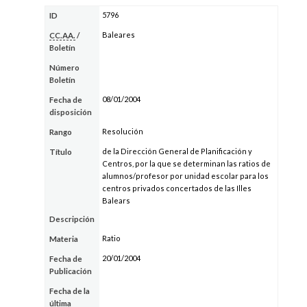
5796
ID
Baleares
CC.AA.
/
Boletín
Número
Boletín
08/01/2004
Fecha de
disposición
Resolución
Rango
de la Dirección General de Planificación y
Título
Centros, por la que se determinan las ratios de
alumnos/profesor por unidad escolar para los
centros privados concertados de las Illes
Balears
Descripción
Ratio
Materia
20/01/2004
Fecha de
Publicación
Fecha de la
última