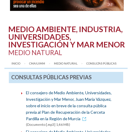
MEDIO AMBIENTE, INDUSTRIA,
UNIVERSIDADES,
INVESTIGACIÓN Y MAR MENOR
MEDIO NATURAL
INICIO
CMAIUIMM
MEDIO NATURAL
AQUÍ:
CONSULTAS PÚBLICAS
CONSULTAS PÚBLICAS PREVIAS
El consejero de Medio Ambiente, Universidades,
Investigación y Mar Menor, Juan María Vázquez,
sobre el inicio en breve de la consulta pública
previa al Plan de Recuperación de la Cerceta
Pardilla en la Región de Murcia
(Documento [.mp3] 1,46 MB)
El consejero de Medio Ambiente, Universidades,