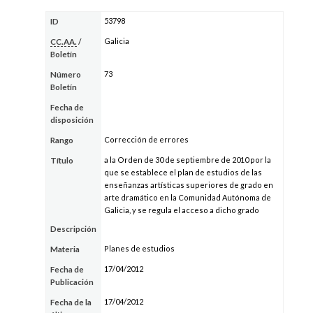
53798
ID
Galicia
CC.AA.
/
Boletín
73
Número
Boletín
Fecha de
disposición
Corrección de errores
Rango
a la Orden de 30 de septiembre de 2010 por la
Título
que se establece el plan de estudios de las
enseñanzas artísticas superiores de grado en
arte dramático en la Comunidad Autónoma de
Galicia, y se regula el acceso a dicho grado
Descripción
Planes de estudios
Materia
17/04/2012
Fecha de
Publicación
17/04/2012
Fecha de la