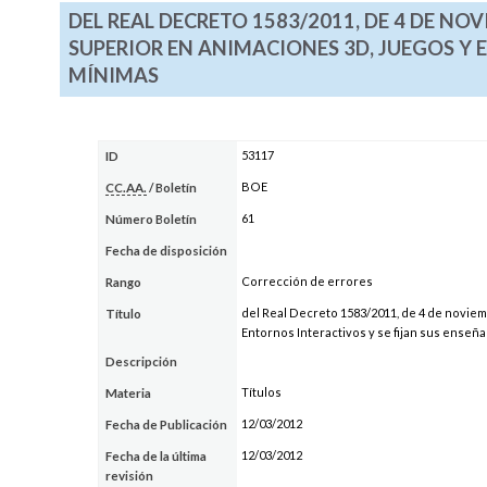
DEL REAL DECRETO 1583/2011, DE 4 DE NOV
SUPERIOR EN ANIMACIONES 3D, JUEGOS Y 
MÍNIMAS
53117
ID
BOE
CC.AA.
/ Boletín
61
Número Boletín
Fecha de disposición
Corrección de errores
Rango
del Real Decreto 1583/2011, de 4 de noviem
Título
Entornos Interactivos y se fijan sus enseñ
Descripción
Títulos
Materia
12/03/2012
Fecha de Publicación
12/03/2012
Fecha de la última
revisión