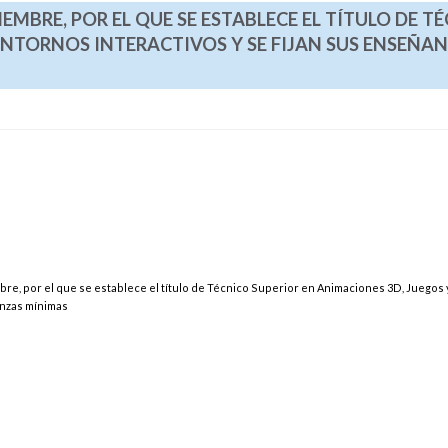
IEMBRE, POR EL QUE SE ESTABLECE EL TÍTULO DE T
ENTORNOS INTERACTIVOS Y SE FIJAN SUS ENSEÑA
bre, por el que se establece el título de Técnico Superior en Animaciones 3D, Juegos 
anzas mínimas