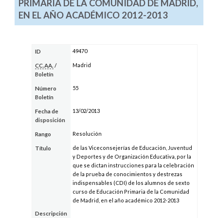
PRIMARIA DE LA COMUNIDAD DE MADRID,
EN EL AÑO ACADÉMICO 2012-2013
49470
ID
Madrid
CC.AA.
/
Boletín
55
Número
Boletín
13/02/2013
Fecha de
disposición
Resolución
Rango
de las Viceconsejerías de Educación, Juventud
Título
y Deportes y de Organización Educativa, por la
que se dictan instrucciones para la celebración
de la prueba de conocimientos y destrezas
indispensables (CDI) de los alumnos de sexto
curso de Educación Primaria de la Comunidad
de Madrid, en el año académico 2012-2013
Descripción