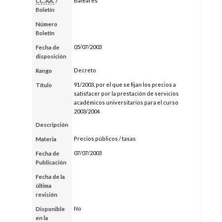
Baleares
CC.AA.
/
Boletín
Número
Boletín
05/07/2003
Fecha de
disposición
Decreto
Rango
91/2003, por el que se fijan los precios a
Título
satisfacer por la prestación de servicios
académicos universitarios para el curso
2003/2004
Descripción
Precios públicos / tasas
Materia
07/07/2003
Fecha de
Publicación
Fecha de la
última
revisión
No
Disponible
en la