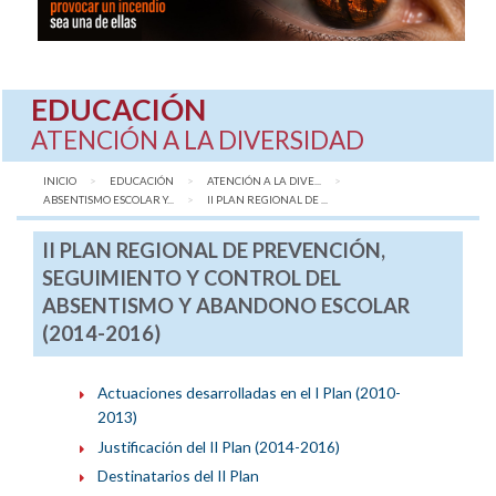
EDUCACIÓN
ATENCIÓN A LA DIVERSIDAD
INICIO
EDUCACIÓN
ATENCIÓN A LA DIVE...
ABSENTISMO ESCOLAR Y...
AQUÍ:
II PLAN REGIONAL DE ...
II PLAN REGIONAL DE PREVENCIÓN,
SEGUIMIENTO Y CONTROL DEL
ABSENTISMO Y ABANDONO ESCOLAR
(2014-2016)
Actuaciones desarrolladas en el I Plan (2010-
2013)
Justificación del II Plan (2014-2016)
Destinatarios del II Plan