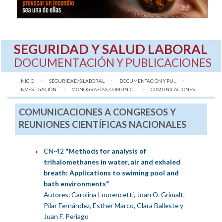
SEGURIDAD Y SALUD LABORAL
DOCUMENTACIÓN Y PUBLICACIONES
INICIO
SEGURIDAD/S.LABORAL
DOCUMENTACIÓN Y PU...
INVESTIGACIÓN
MONOGRAFÍAS, COMUNIC...
AQUÍ:
COMUNICACIONES
COMUNICACIONES A CONGRESOS Y
REUNIONES CIENTÍFICAS NACIONALES
CN-42
"Methods for analysis of
trihalomethanes in water, air and exhaled
breath: Applications to swiming pool and
bath environments"
Autores: Carolina Lourencetti, Joan O. Grimalt,
Pilar Fernández, Esther Marco, Clara Balleste y
Juan F. Periago