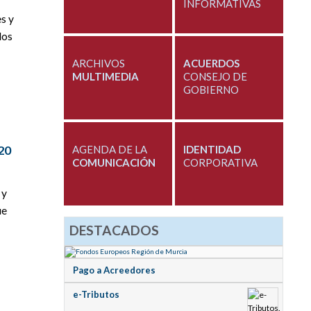
INFORMATIVAS
s y
los
ARCHIVOS
ACUERDOS
MULTIMEDIA
CONSEJO DE
GOBIERNO
320
AGENDA DE LA
IDENTIDAD
COMUNICACIÓN
CORPORATIVA
 y
ue
DESTACADOS
Pago a Acreedores
e-Tributos