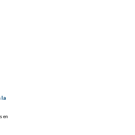
 la
s en