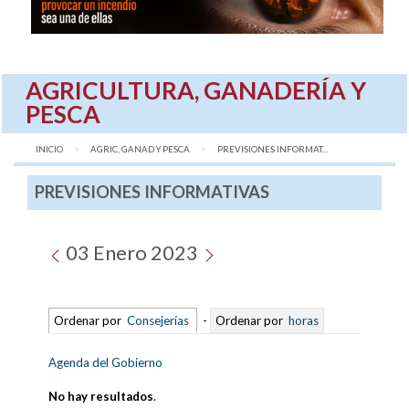
AGRICULTURA, GANADERÍA Y
PESCA
INICIO
AGRIC, GANAD Y PESCA
AQUÍ:
PREVISIONES INFORMAT...
PREVISIONES INFORMATIVAS
03 Enero 2023
Ordenar por
Consejerías
-
Ordenar por
horas
Agenda del Gobierno
No hay resultados
.