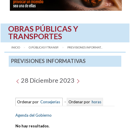
OBRAS PÚBLICAS Y
TRANSPORTES
INICIO
O.PÚBLICAS Y TRANSP.
AQUÍ:
PREVISIONES INFORMAT...
PREVISIONES INFORMATIVAS
28 Diciembre 2023
Ordenar por
Consejerías
-
Ordenar por
horas
Agenda del Gobierno
No hay resultados
.