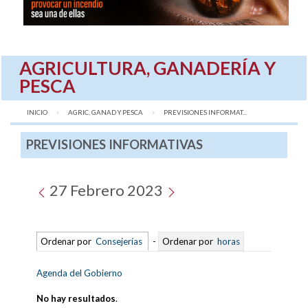
AGRICULTURA, GANADERÍA Y
PESCA
INICIO
AGRIC, GANAD Y PESCA
AQUÍ:
PREVISIONES INFORMAT...
PREVISIONES INFORMATIVAS
27 Febrero 2023
Ordenar por
Consejerías
-
Ordenar por
horas
Agenda del Gobierno
No hay resultados
.