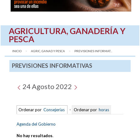
AGRICULTURA, GANADERÍA Y
PESCA
INICIO
AGRIC, GANAD Y PESCA
AQUÍ:
PREVISIONES INFORMAT...
PREVISIONES INFORMATIVAS
24 Agosto 2022
Ordenar por
Consejerías
-
Ordenar por
horas
Agenda del Gobierno
No hay resultados
.