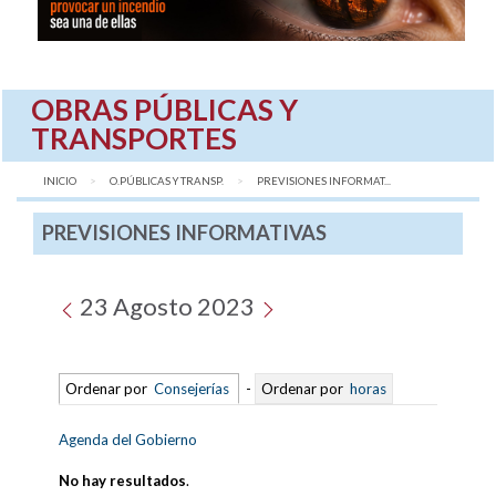
OBRAS PÚBLICAS Y
TRANSPORTES
INICIO
O.PÚBLICAS Y TRANSP.
AQUÍ:
PREVISIONES INFORMAT...
PREVISIONES INFORMATIVAS
23 Agosto 2023
Ordenar por
Consejerías
-
Ordenar por
horas
Agenda del Gobierno
No hay resultados
.