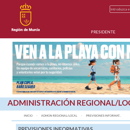
PRESIDENTE
ADMINISTRACIÓN REGIONAL/LO
INICIO
ADMON REGIONAL/LOCAL
AQUÍ:
PREVISIONES INFORMAT...
PREVISIONES INFORMATIVAS