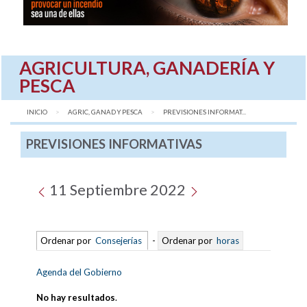
AGRICULTURA, GANADERÍA Y
PESCA
INICIO
AGRIC, GANAD Y PESCA
AQUÍ:
PREVISIONES INFORMAT...
PREVISIONES INFORMATIVAS
11 Septiembre 2022
Ordenar por
Consejerías
-
Ordenar por
horas
Agenda del Gobierno
No hay resultados
.