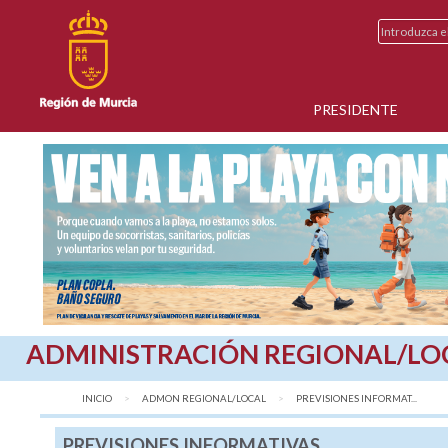
PRESIDENTE
ADMINISTRACIÓN REGIONAL/LO
INICIO
ADMON REGIONAL/LOCAL
AQUÍ:
PREVISIONES INFORMAT...
PREVISIONES INFORMATIVAS