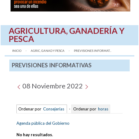
AGRICULTURA, GANADERÍA Y
PESCA
INICIO
AGRIC, GANAD Y PESCA
AQUÍ:
PREVISIONES INFORMAT...
PREVISIONES INFORMATIVAS
08 Noviembre 2022
Ordenar por
Consejerías
-
Ordenar por
horas
Agenda pública del Gobierno
No hay resultados
.