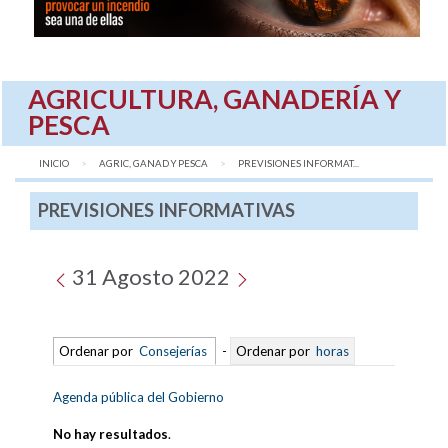
AGRICULTURA, GANADERÍA Y
PESCA
INICIO
AGRIC, GANAD Y PESCA
AQUÍ:
PREVISIONES INFORMAT...
PREVISIONES INFORMATIVAS
31 Agosto 2022
Ordenar por
Consejerías
-
Ordenar por
horas
Agenda pública del Gobierno
No hay resultados
.