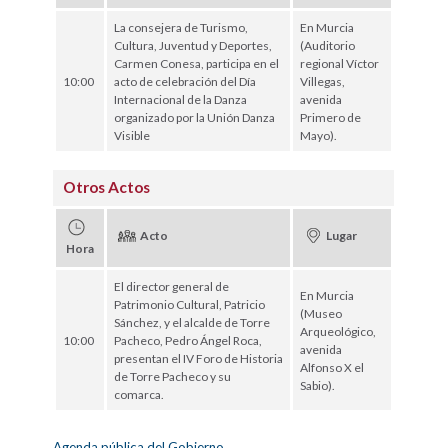
La consejera de Turismo,
En Murcia
Cultura, Juventud y Deportes,
(Auditorio
Carmen Conesa, participa en el
regional Víctor
10:00
acto de celebración del Día
Villegas,
Internacional de la Danza
avenida
organizado por la Unión Danza
Primero de
Visible
Mayo).
Otros Actos
Acto
Lugar
Hora
El director general de
En Murcia
Patrimonio Cultural, Patricio
(Museo
Sánchez, y el alcalde de Torre
Arqueológico,
10:00
Pacheco, Pedro Ángel Roca,
avenida
presentan el IV Foro de Historia
Alfonso X el
de Torre Pacheco y su
Sabio).
comarca.
Agenda pública del Gobierno