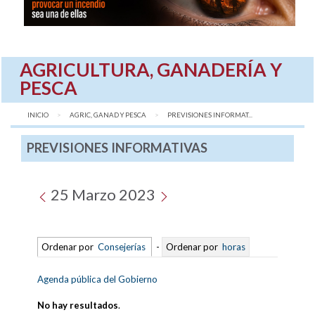
AGRICULTURA, GANADERÍA Y
PESCA
INICIO
AGRIC, GANAD Y PESCA
AQUÍ:
PREVISIONES INFORMAT...
PREVISIONES INFORMATIVAS
25 Marzo 2023
Ordenar por
Consejerías
-
Ordenar por
horas
Agenda pública del Gobierno
No hay resultados
.