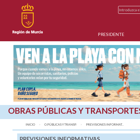
PRESIDENTE
OBRAS PÚBLICAS Y TRANSPORTE
INICIO
O.PÚBLICAS Y TRANSP.
AQUÍ:
PREVISIONES INFORMAT...
PREVISIONES INFORMATIVAS