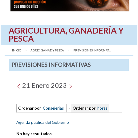
AGRICULTURA, GANADERÍA Y
PESCA
INICIO
AGRIC, GANAD Y PESCA
AQUÍ:
PREVISIONES INFORMAT...
PREVISIONES INFORMATIVAS
21 Enero 2023
Ordenar por
Consejerías
-
Ordenar por
horas
Agenda pública del Gobierno
No hay resultados
.