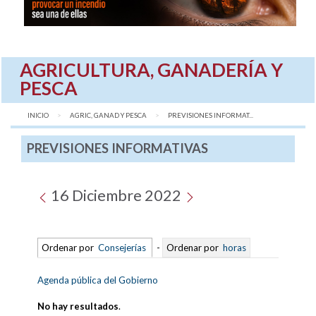
AGRICULTURA, GANADERÍA Y
PESCA
INICIO
AGRIC, GANAD Y PESCA
AQUÍ:
PREVISIONES INFORMAT...
PREVISIONES INFORMATIVAS
16 Diciembre 2022
Ordenar por
Consejerías
-
Ordenar por
horas
Agenda pública del Gobierno
No hay resultados
.