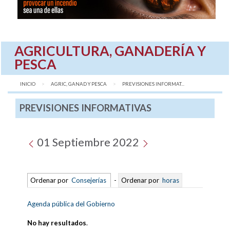
AGRICULTURA, GANADERÍA Y
PESCA
INICIO
AGRIC, GANAD Y PESCA
AQUÍ:
PREVISIONES INFORMAT...
PREVISIONES INFORMATIVAS
01 Septiembre 2022
Ordenar por
Consejerías
-
Ordenar por
horas
Agenda pública del Gobierno
No hay resultados
.