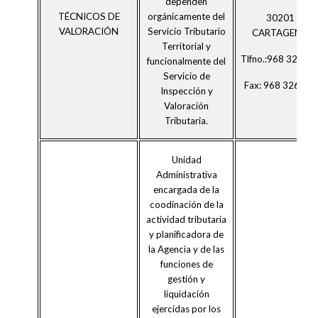
dependen
TÉCNICOS DE
orgánicamente del
30201
VALORACIÓN
Servicio Tributario
CARTAGENA
Territorial y
Tlfno.:968 32674
funcionalmente del
Servicio de
Fax: 968 326616
Inspección y
Valoración
Tributaria.
Unidad
Administrativa
encargada de la
coodinación de la
actividad tributaria
y planificadora de
la Agencia y de las
funciones de
gestión y
liquidación
ejercidas por los