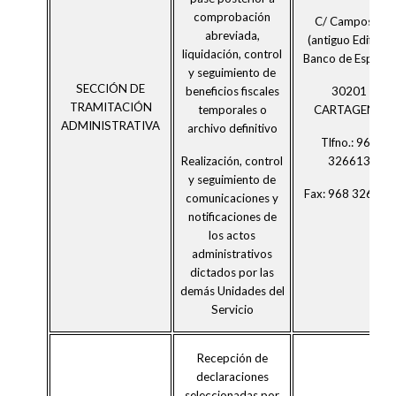
comprobación
C/ Campos 4
abreviada,
(antiguo Edificio
liquidación, control
Banco de España)
y seguimiento de
SECCIÓN DE
30201
beneficios fiscales
TRAMITACIÓN
CARTAGENA
temporales o
ADMINISTRATIVA
archivo definitivo
Tlfno.: 968
326613
Realización, control
y seguimiento de
Fax: 968 326616
comunicaciones y
notificaciones de
los actos
administrativos
dictados por las
demás Unidades del
Servicio
Recepción de
declaraciones
seleccionadas por