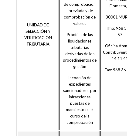
de comprobación
Flomesta, 3
abreviada y de
30001 MURCIA
comprobación de
valores
UNIDAD DE
Tlfno: 968 36 69
SELECCIÓN Y
57
Práctica de las
VERIFICACION
liquidaciones
TRIBUTARIA
Oficina Atención
tributarias
Contribuyente:90
derivadas de los
14 11 41
procedimientos de
gestión
Fax: 968 36 26 0
Incoación de
expedientes
sancionadores por
infracciones
puestas de
manifiesto en el
curso de la
comprobación