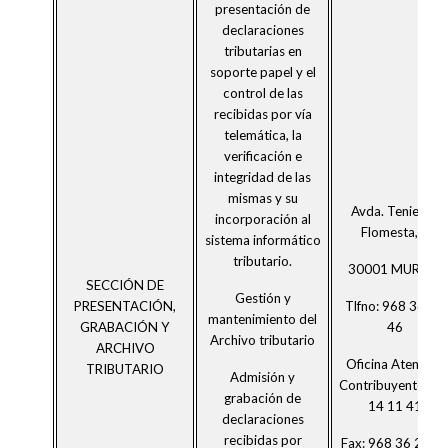
presentación de
declaraciones
tributarias en
soporte papel y el
control de las
recibidas por vía
telemática, la
verificación e
integridad de las
mismas y su
Avda. Teniente
incorporación al
Flomesta, 3
sistema informático
tributario.
30001 MURCIA
SECCIÓN DE
Gestión y
Tlfno: 968 36 54
PRESENTACIÓN,
mantenimiento del
46
GRABACIÓN Y
Archivo tributario
ARCHIVO
Oficina Atención
TRIBUTARIO
Admisión y
Contribuyente:90
grabación de
14 11 41
declaraciones
recibidas por
Fax: 968 36 26 0