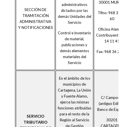
30001 MURCIA
administrativos
SECCIÓN DE
dictados por las
Tlfno: 968 36 69
TRAMITACIÓN
demás Unidades del
60
ADMINISTRATIVA
Servicio
Y NOTIFICACIONES
Oficina Atención
Control e inventario
Contribuyente:90
de material,
14 11 41
publicaciones y
demás elementos
Fax: 968 36 26 0
materiales del
Servicio
En el ámbito de los
municipios de
Cartagena, La Unión
y Fuente Alamo,
C/ Campos 4
ejerce las mismas
(antiguo Edificio
funciones atribuidas
Banco de España)
para el resto de la
SERVICIO
30201
Región al Servicio
TRIBUTARIO
CARTAGENA
de Gestión