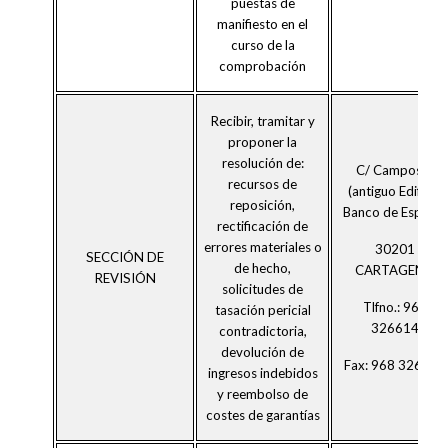
puestas de
manifiesto en el
curso de la
comprobación
Recibir, tramitar y
proponer la
resolución de:
C/ Campos 4
recursos de
(antiguo Edificio
reposición,
Banco de España)
rectificación de
errores materiales o
30201
SECCIÓN DE
de hecho,
CARTAGENA
REVISIÓN
solicitudes de
Tlfno.: 968
tasación pericial
326614
contradictoria,
devolución de
Fax: 968 326616
ingresos indebidos
y reembolso de
costes de garantías