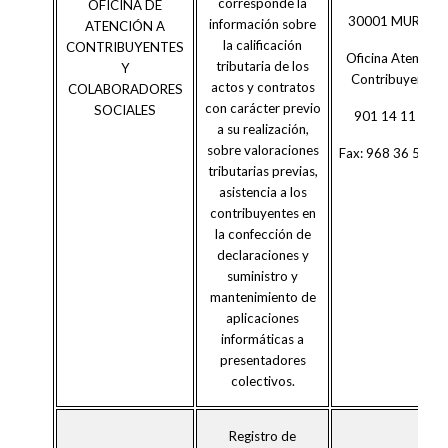
corresponde la
OFICINA DE
30001 MURCIA
información sobre
ATENCIÓN A
la calificación
CONTRIBUYENTES
Oficina Atención
tributaria de los
Y
Contribuyente:
actos y contratos
COLABORADORES
con carácter previo
SOCIALES
901 14 11 41
a su realización,
sobre valoraciones
Fax: 968 36 54 4
tributarias previas,
asistencia a los
contribuyentes en
la confección de
declaraciones y
suministro y
mantenimiento de
aplicaciones
informáticas a
presentadores
colectivos.
Registro de