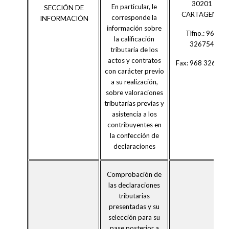
30201
En particular, le
SECCIÓN DE
CARTAGENA
corresponde la
INFORMACIÓN
información sobre
Tlfno.: 968
la calificación
326754
tributaria de los
actos y contratos
Fax: 968 326616
con carácter previo
a su realización,
sobre valoraciones
tributarias previas y
asistencia a los
contribuyentes en
la confección de
declaraciones
Comprobación de
las declaraciones
tributarias
presentadas y su
selección para su
pase posterior a