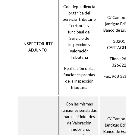
Con dependiencia
orgánica del
C/ Campos 4
Servicio Tributario
(antiguo Edificio
Territorial y
Banco de España)
funcional del
Servicio de
30201
INSPECTOR JEFE
Inspección y
CARTAGENA
ADJUNTO
Valoración
Tributaria
Tlfno.: 968
326622
Realización de las
funciones propias
Fax: 968 326616
de la inspección
tributaria
Con las mismas
funciones señaladas
para las Unidades
C/ Campos 4
de Valoración
(antiguo Edificio
Inmobiliaria,
Banco de España)