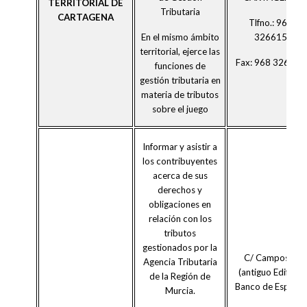
TERRITORIAL DE
Tributaria
CARTAGENA
Tlfno.: 968
326615
En el mismo ámbito
territorial, ejerce las
Fax: 968 326616
funciones de
gestión tributaria en
materia de tributos
sobre el juego
Informar y asistir a
los contribuyentes
acerca de sus
derechos y
obligaciones en
relación con los
tributos
gestionados por la
C/ Campos 4
Agencia Tributaria
(antiguo Edificio
de la Región de
Banco de España)
Murcia.