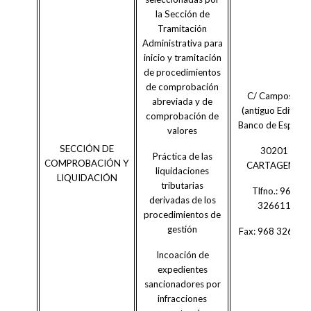
la Sección de
Tramitación
Administrativa para
inicio y tramitación
de procedimientos
de comprobación
C/ Campos 4
abreviada y de
(antiguo Edificio
comprobación de
Banco de España)
valores
SECCIÓN DE
30201
Práctica de las
COMPROBACIÓN Y
CARTAGENA
liquidaciones
LIQUIDACIÓN
tributarias
Tlfno.: 968
derivadas de los
326611
procedimientos de
gestión
Fax: 968 326616
Incoación de
expedientes
sancionadores por
infracciones