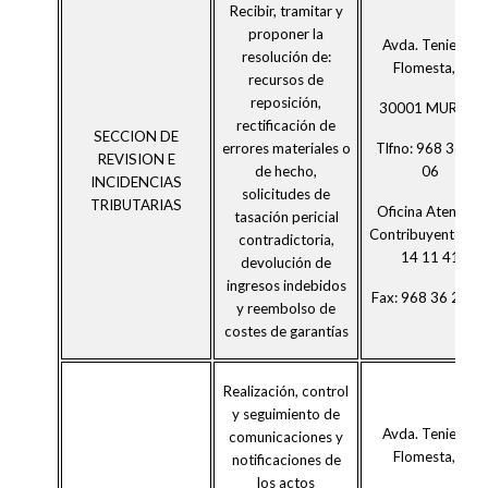
Recibir, tramitar y
proponer la
Avda. Teniente
resolución de:
Flomesta, 3
recursos de
reposición,
30001 MURCIA
rectificación de
SECCION DE
Tlfno: 968 36 25
errores materiales o
REVISION E
06
de hecho,
INCIDENCIAS
solicitudes de
TRIBUTARIAS
Oficina Atención
tasación pericial
Contribuyente:90
contradictoria,
14 11 41
devolución de
ingresos indebidos
Fax: 968 36 26 0
y reembolso de
costes de garantías
Realización, control
y seguimiento de
Avda. Teniente
comunicaciones y
Flomesta, 3
notificaciones de
los actos