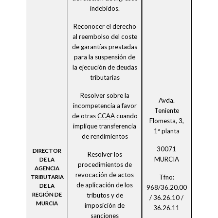
indebidos.
Reconocer el derecho
al reembolso del coste
de garantías prestadas
para la suspensión de
la ejecución de deudas
tributarias
Resolver sobre la
Avda.
incompetencia a favor
Teniente
de otras
CCAA
cuando
Flomesta, 3,
implique transferencia
1ª planta
de rendimientos
30071
DIRECTOR
Resolver los
MURCIA
DE LA
procedimientos de
AGENCIA
revocación de actos
Tfno:
TRIBUTARIA
de aplicación de los
DE LA
968/36.20.00
tributos y de
REGIÓN DE
/ 36.26.10 /
MURCIA
imposición de
36.26.11
sanciones