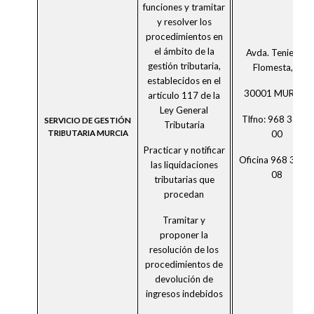
funciones y tramitar
y resolver los
procedimientos en
el ámbito de la
Avda. Teniente
gestión tributaria,
Flomesta, 3
establecidos en el
30001 MURCIA
artículo 117 de la
Ley General
Tlfno: 968 36 20
SERVICIO DE GESTIÓN
Tributaria
00
TRIBUTARIA MURCIA
Practicar y notificar
Oficina 968 36 6
las liquidaciones
08
tributarias que
procedan
Tramitar y
proponer la
resolución de los
procedimientos de
devolución de
ingresos indebidos