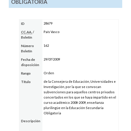
OBLIGATORIA
28679
ID
País Vasco
CC.AA.
/
Boletín
162
Número
Boletín
29/07/2009
Fecha de
disposición
Orden
Rango
de la Consejera de Educación, Universidades e
Título
Investigación, por la que se convocan
subvenciones para aquellos centros privados
concertados en los que se haya impartido en el
curso académico 2008-2009, enseñanza
plurilingüe en la Educación Secundaria
Obligatoria
Descripción