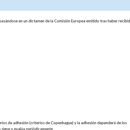
basándose en un dictamen de la Comisión Europea emitido tras haber recibid
terios de adhesión (criterios de Copenhague) y la adhesión dependerá de los
n sigue y evalúa periódicamente.