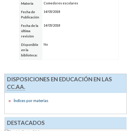
Comedores escolares
Materia
14/05/2018
Fecha de
Publicación
14/05/2018
Fecha de la
última
revisión
No
Disponible
en la
biblioteca:
DISPOSICIONES EN EDUCACIÓN EN LAS
CC.AA.
Índices por materias
DESTACADOS