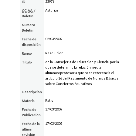
23976
ID
Asturias
CC.AA.
/
Boletín
Número
Boletín
02/03/2009
Fecha de
disposición
Resolución
Rango
de la Consejería de Educación y Ciencia, por la
Título
que se determina la relación media
alumnos/profesor a que hace referencia el
artículo 16 del Reglamento de Normas Básicas
sobre Conciertos Educativos
Descripción
Ratio
Materia
17/03/2009
Fecha de
Publicación
17/03/2009
Fecha de la
última
revisión