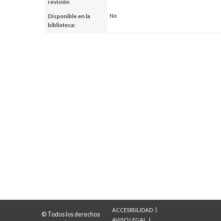
revisión
No
Disponible en la
biblioteca:
ACCESIBILIDAD
© Todos los derechos
AVISO LEGAL