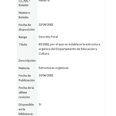
Navarra
CC.AA.
/
Boletín
Número
Boletín
22/04/2002
Fecha de
disposición
Decreto Foral
Rango
85/2002, por el que se establece la estructura
Título
orgánica del Departamento de Educación y
Cultura.
Descripción
Estructuras orgánicas
Materia
10/06/2002
Fecha de
Publicación
Fecha de la
última
revisión
Sí
Disponible
en la
biblioteca: